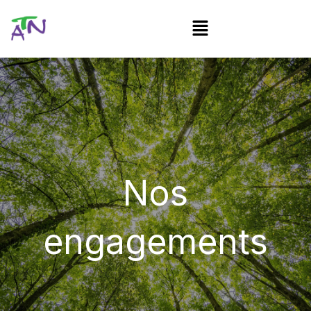
Aller
Menu
au
contenu
Nos
engagements