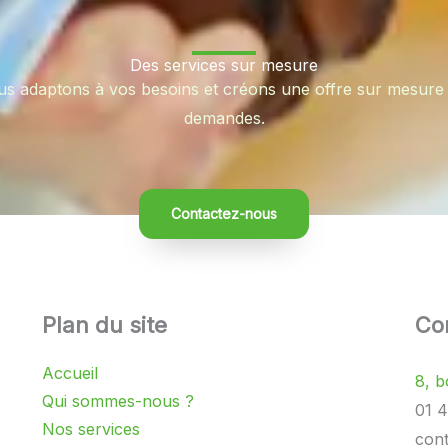
Des services sur mesure
s adaptons à vos besoins et créons une offre sur mesure
demandes.
Contactez-nous
Plan du site
Co
Accueil
8, b
Qui sommes-nous ?
01 4
Nos services
cont