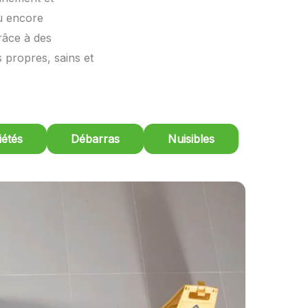
ou encore
râce à des
 propres, sains et
étés
Débarras
Nuisibles