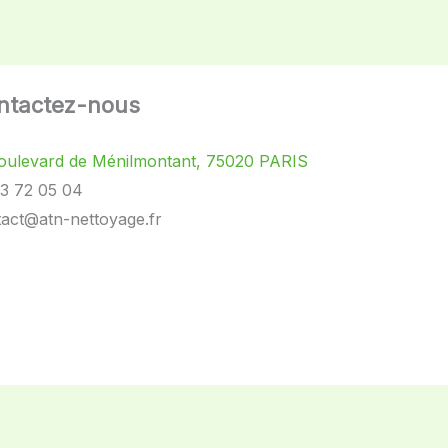
ntactez-nous
oulevard de Ménilmontant, 75020 PARIS
3 72 05 04
act@atn-nettoyage.fr
kedin